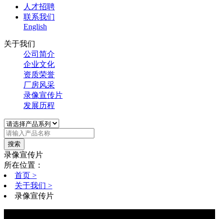
人才招聘
联系我们
English
关于我们
公司简介
企业文化
资质荣誉
厂房风采
录像宣传片
发展历程
录像宣传片
所在位置：
首页
>
关于我们
>
录像宣传片